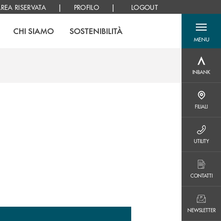
|
|
REA RISERVATA
PROFILO
LOGOUT
CHI SIAMO
SOSTENIBILITÀ
MENU
menu destra
INBANK
INBANK
FILIALI
FILIALI
UTILITY
UTILITY
CONTATTI
CONTATTI
NEWSLETTER
NEWSLETTER