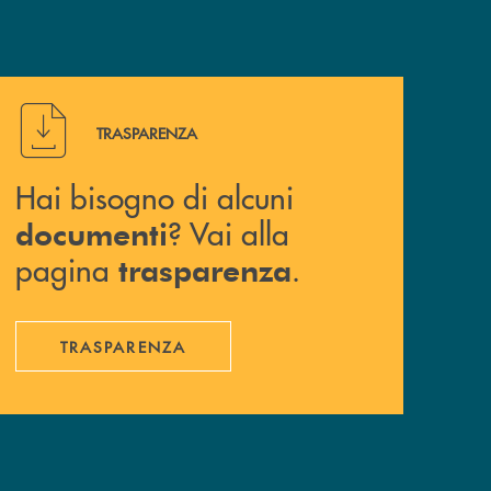
Hai bisogno di alcuni documenti ? Vai alla pagina traspa
TRASPARENZA
Hai bisogno di alcuni
? Vai alla
documenti
pagina
.
trasparenza
TRASPARENZA