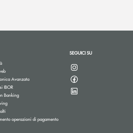
SEGUICI SU
tà
web
tronica Avanzata
si IBOR
n Banking
wing
lti
mento operazioni di pagamento
stra