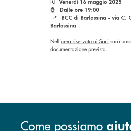
🗓️
Venerdi 16 maggio 2025
⌚ Dalle ore 19:00
📍
BCC di Barlassina - via C.
Barlassina
Nell'
area riservata ai Soci
sarà possi
documentazione prevista.
Come possiamo
aiut