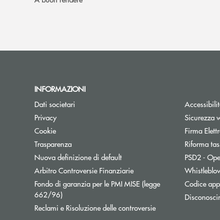
INFORMAZIONI
Dati societari
Accessibili
Privacy
Sicurezza 
Cookie
Firma Elet
Trasparenza
Riforma tas
Nuova definizione di default
PSD2 - Ope
Apre una nuova finestra
Arbitro Controversie Finanziarie
Whistleblo
Fondo di garanzia per le PMI MISE (legge
Codice appa
Apre una nuova finestra
662/96)
Disconosci
Apre una nuova fine
Reclami e Risoluzione delle controversie