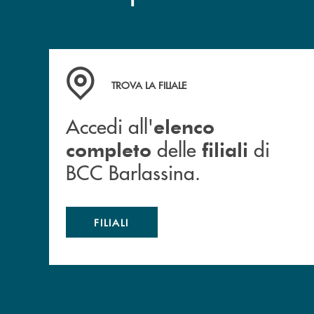
Accedi all' elenco completo delle filiali di BCC
TROVA LA FILIALE
Accedi all'
elenco
delle
di
completo
filiali
BCC Barlassina.
FILIALI