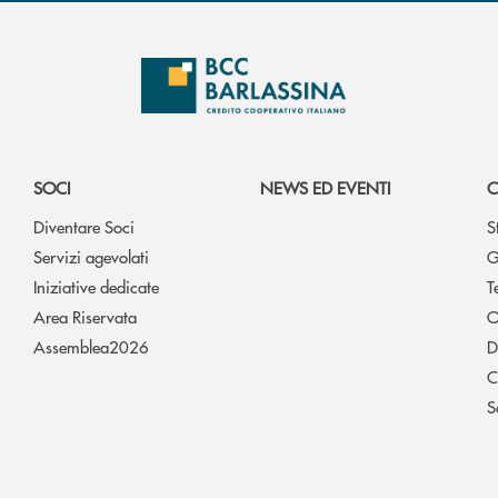
SOCI
NEWS ED EVENTI
C
Diventare Soci
S
Servizi agevolati
G
Iniziative dedicate
T
Area Riservata
O
Assemblea2026
D
C
S