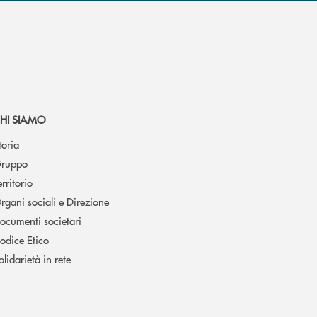
HI SIAMO
toria
ruppo
erritorio
rgani sociali e Direzione
ocumenti societari
odice Etico
olidarietà in rete