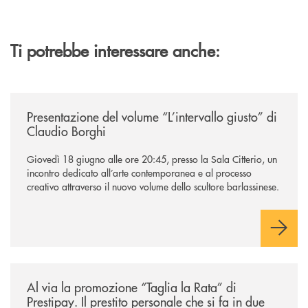
Ti potrebbe interessare anche:
/news/presentazione-del-volume-l-intervallo-giusto-di-claudio-borghi/
Presentazione del volume “L’intervallo giusto” di
Claudio Borghi
Giovedì 18 giugno alle ore 20:45, presso la Sala Citterio, un
incontro dedicato all’arte contemporanea e al processo
creativo attraverso il nuovo volume dello scultore barlassinese.
/news/al-via-la-promozione-taglia-la-rata-di-prestipay-il-prestito-perso
Al via la promozione “Taglia la Rata” di
Prestipay. Il prestito personale che si fa in due