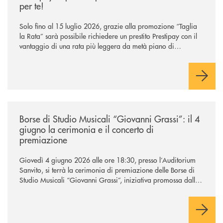
per te!
Solo fino al 15 luglio 2026, grazie alla promozione “Taglia
la Rata” sarà possibile richiedere un prestito Prestipay con il
vantaggio di una rata più leggera da metà piano di
rimborso.
/news/borse-di-studio-musicali-giovanni-grassi/
Borse di Studio Musicali “Giovanni Grassi”: il 4
giugno la cerimonia e il concerto di
premiazione
Giovedì 4 giugno 2026 alle ore 18:30, presso l’Auditorium
Sanvito, si terrà la cerimonia di premiazione delle Borse di
Studio Musicali “Giovanni Grassi”, iniziativa promossa dalla
BCC di Barlassina in collaborazione con l’Accademia
Musicale Gaetano Marziali di Seveso.