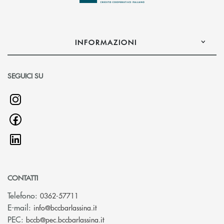
INFORMAZIONI
SEGUICI SU
CONTATTI
Telefono:
0362-57711
(si apre l’app di posta elettronica)
E-mail:
info@bccbarlassina.it
(si apre l’app di posta elettronica)
PEC:
bccb@pec.bccbarlassina.it