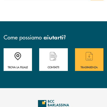
Come possiamo
?
aiutarti
Accedi all' elenco completo delle filiali di BCC Barlassina.
Hai bisogno di assistenza immediata ? Contatt
Hai bisogno di alcuni
TROVA LA FILIALE
CONTATTI
TRASPARENZA