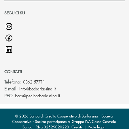
SEGUICI SU
CONTATTI
Telefono:
0362-57711
(si apre l’app di posta elettronica)
E-mail:
info@bccbarlassina.it
(si apre l’app di posta elettronica)
PEC:
bccb@pec.bccbarlassina.it
© 2026 Banca di Credito Cooperativo di Barlassina - Società
Cooperativa - Società partecipante al Gruppo IVA Cassa Centrale
Banca · P.Iva 02529020220
Crediti
|
Note legali