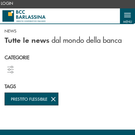
Salta al contenuto principale
LOGIN
MENU
NEWS
dal mondo della banca
Tutte le news
CATEGORIE
TAGS
PRESTITO FLESSIBILE