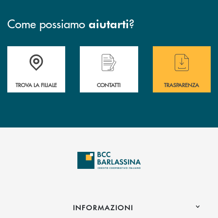
Come possiamo
?
aiutarti
Accedi all' elenco completo delle filiali di BCC Barlassina.
Hai bisogno di assistenza immediata ? Contatt
Hai bisogno di alcuni
TROVA LA FILIALE
CONTATTI
TRASPARENZA
INFORMAZIONI