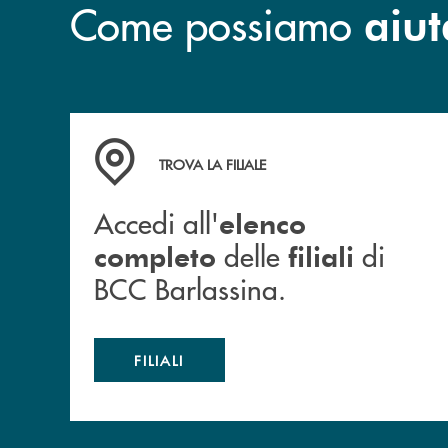
Come possiamo
aiut
Accedi all' elenco completo delle filiali di BCC
TROVA LA FILIALE
Accedi all'
elenco
delle
di
completo
filiali
BCC Barlassina.
FILIALI