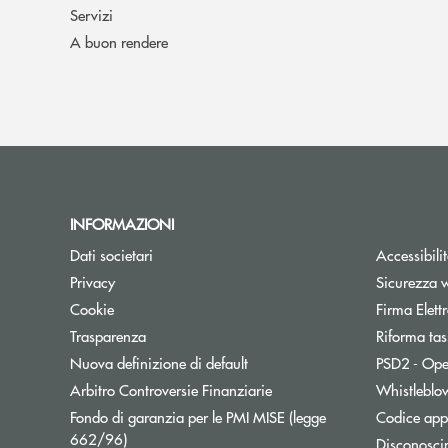
Servizi
A buon rendere
INFORMAZIONI
Dati societari
Accessibili
Privacy
Sicurezza 
Cookie
Firma Elet
Trasparenza
Riforma tas
Nuova definizione di default
PSD2 - Ope
Apre una nuova finestra
Arbitro Controversie Finanziarie
Whistleblo
Fondo di garanzia per le PMI MISE (legge
Codice appa
Apre una nuova finestra
662/96)
Disconosci