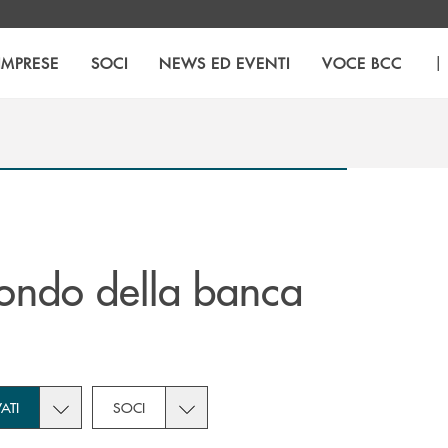
|
IMPRESE
SOCI
NEWS ED EVENTI
VOCE BCC
ondo della banca
tegories dropdown for Novità
Toggle subcategories dropdown for Privati
Toggle subcategories dropdown for Soc
VATI
SOCI