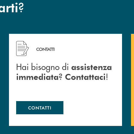
?
arti
 Barlassina.
Hai bisogno di assistenza immediata ? Contattaci !
CONTATTI
Hai bisogno di
assistenza
?
!
immediata
Contattaci
CONTATTI