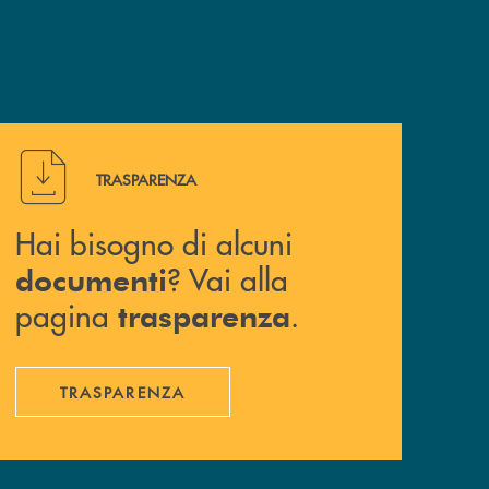
Hai bisogno di alcuni documenti ? Vai alla pagina traspa
TRASPARENZA
Hai bisogno di alcuni
? Vai alla
documenti
pagina
.
trasparenza
TRASPARENZA