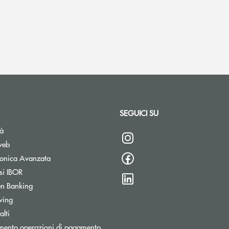
SEGUICI SU
tà
web
tronica Avanzata
si IBOR
n Banking
wing
lti
mento operazioni di pagamento