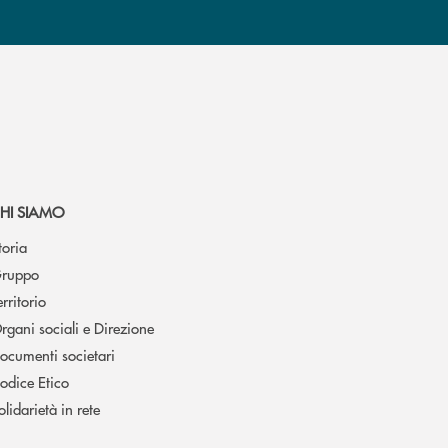
HI SIAMO
toria
ruppo
erritorio
rgani sociali e Direzione
ocumenti societari
odice Etico
olidarietà in rete