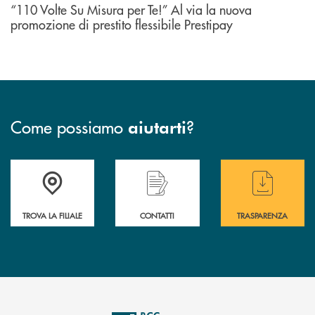
“110 Volte Su Misura per Te!” Al via la nuova
promozione di prestito flessibile Prestipay
Come possiamo
?
aiutarti
Accedi all' elenco completo delle filiali di BCC Barlassina.
Hai bisogno di assistenza immediata ? Contatt
Hai bisogno di alcuni
TROVA LA FILIALE
CONTATTI
TRASPARENZA