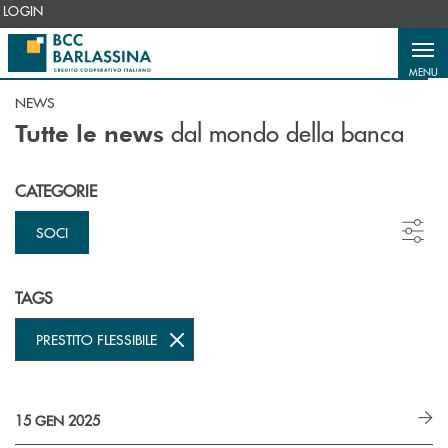
Salta al contenuto principale
LOGIN
MENU
NEWS
dal mondo della banca
Tutte le news
CATEGORIE
SOCI
TAGS
PRESTITO FLESSIBILE
15 GEN 2025