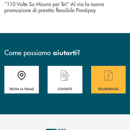
“110 Volte Su Misura per Te!” Al via la nuova
promozione di prestito flessibile Prestipay
Come possiamo
?
aiutarti
Accedi all' elenco completo delle filiali di BCC Barlassina.
Hai bisogno di assistenza immediata ? Contatt
Hai bisogno di alcuni
TROVA LA FILIALE
CONTATTI
TRASPARENZA