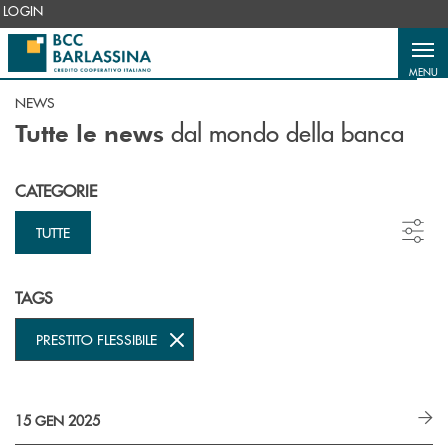
Salta al contenuto principale
LOGIN
MENU
NEWS
dal mondo della banca
Tutte le news
CATEGORIE
TUTTE
TAGS
PRESTITO FLESSIBILE
15 GEN 2025