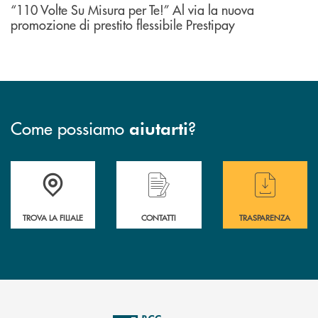
“110 Volte Su Misura per Te!” Al via la nuova
promozione di prestito flessibile Prestipay
Come possiamo
?
aiutarti
Accedi all' elenco completo delle filiali di BCC Barlassina.
Hai bisogno di assistenza immediata ? Contatt
Hai bisogno di alcuni
TROVA LA FILIALE
CONTATTI
TRASPARENZA