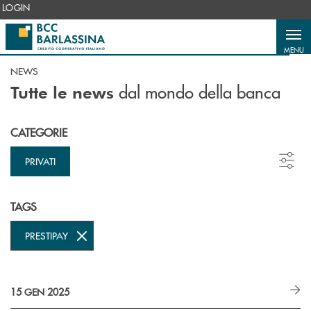
Salta al contenuto principale
LOGIN
MENU
NEWS
dal mondo della banca
Tutte le news
CATEGORIE
PRIVATI
TAGS
PRESTIPAY
15 GEN 2025