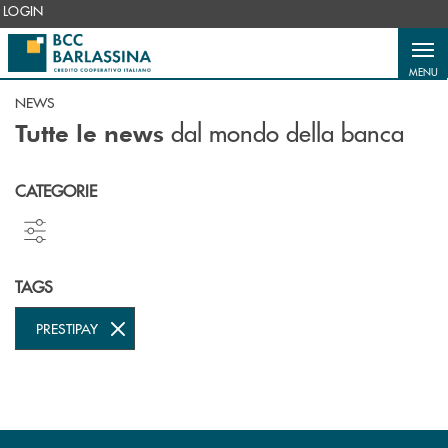
Salta al contenuto principale
LOGIN
MENU
NEWS
dal mondo della banca
Tutte le news
CATEGORIE
TAGS
PRESTIPAY