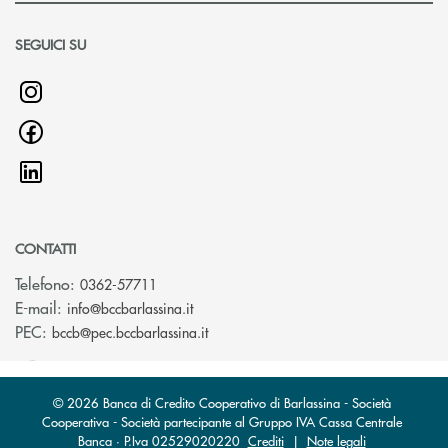
SEGUICI SU
CONTATTI
Telefono:
0362-57711
(si apre l’app di posta elettronica)
E-mail:
info@bccbarlassina.it
(si apre l’app di posta elettronica)
PEC:
bccb@pec.bccbarlassina.it
© 2026 Banca di Credito Cooperativo di Barlassina - Società
Cooperativa - Società partecipante al Gruppo IVA Cassa Centrale
Banca · P.Iva 02529020220
Crediti
|
Note legali