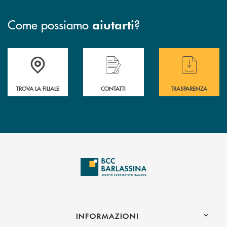
Come possiamo
?
aiutarti
Accedi all' elenco completo delle filiali di BCC Barlassina.
Hai bisogno di assistenza immediata ? Contatt
Hai bisogno di alcuni
TROVA LA FILIALE
CONTATTI
TRASPARENZA
INFORMAZIONI