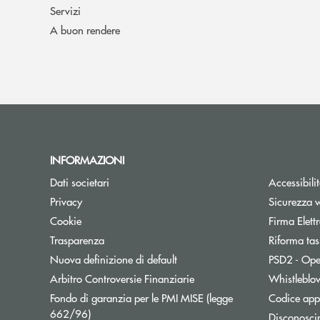
Servizi
A buon rendere
INFORMAZIONI
Dati societari
Accessibili
Privacy
Sicurezza 
Cookie
Firma Elet
Trasparenza
Riforma tas
Nuova definizione di default
PSD2 - Ope
Apre una nuova finestra
Arbitro Controversie Finanziarie
Whistleblo
Fondo di garanzia per le PMI MISE (legge
Codice appa
Apre una nuova finestra
662/96)
Disconosci