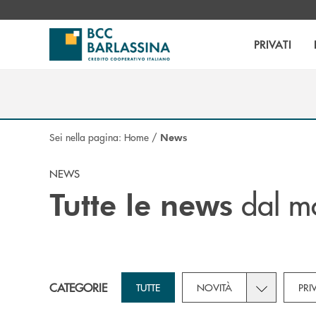
Salta al contenuto principale
PRIVATI
Sei nella pagina:
Home
/
News
NEWS
dal m
Tutte le news
Toggle subca
CATEGORIE
TUTTE
NOVITÀ
PRI