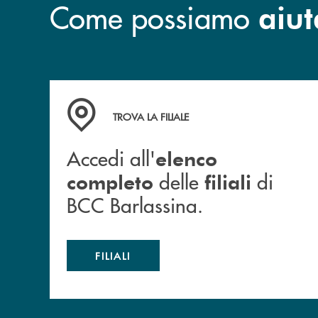
Come possiamo
aiut
Accedi all' elenco completo delle filiali di BCC
TROVA LA FILIALE
Accedi all'
elenco
delle
di
completo
filiali
BCC Barlassina.
FILIALI