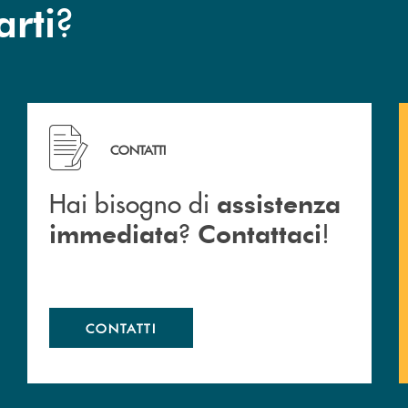
?
arti
 Barlassina.
Hai bisogno di assistenza immediata ? Contattaci !
CONTATTI
Hai bisogno di
assistenza
?
!
immediata
Contattaci
CONTATTI