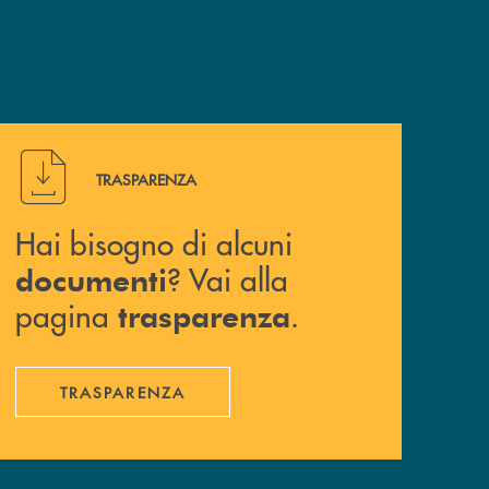
Hai bisogno di alcuni documenti ? Vai alla pagina traspa
TRASPARENZA
Hai bisogno di alcuni
? Vai alla
documenti
pagina
.
trasparenza
TRASPARENZA