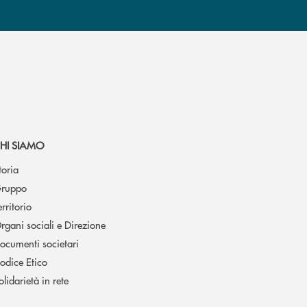
HI SIAMO
toria
ruppo
erritorio
rgani sociali e Direzione
ocumenti societari
odice Etico
olidarietà in rete