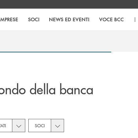
|
IMPRESE
SOCI
NEWS ED EVENTI
VOCE BCC
ondo della banca
tegories dropdown for Novità
Toggle subcategories dropdown for Privati
Toggle subcategories dropdown for Soc
VATI
SOCI