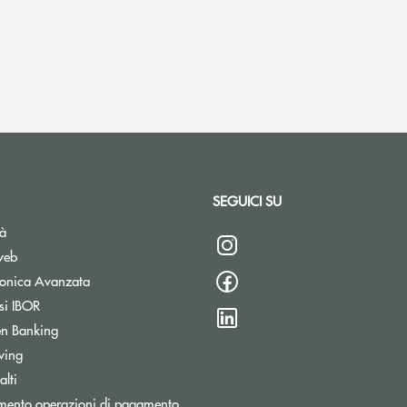
SEGUICI SU
tà
web
tronica Avanzata
si IBOR
n Banking
wing
lti
mento operazioni di pagamento